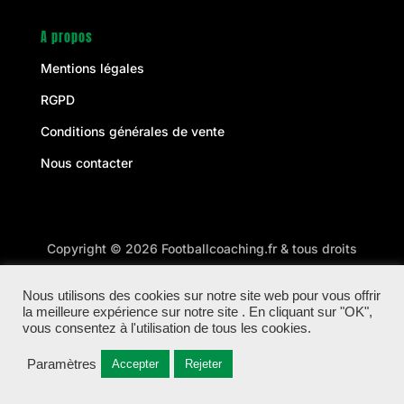
A propos
Mentions légales
RGPD
Conditions générales de vente
Nous contacter
Copyright © 2026 Footballcoaching.fr & tous droits
réservés à Football Coaching
Nous utilisons des cookies sur notre site web pour vous offrir
la meilleure expérience sur notre site . En cliquant sur "OK",
Site optimisé par WebLevel
vous consentez à l'utilisation de tous les cookies.
Paramètres
Accepter
Rejeter