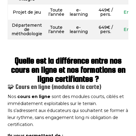
Toute
e-
449€ /
Projet de jeu
En sa
l’année
learning
pers.
Département
Toute
e-
649€ /
de
En sa
l’année
learning
pers.
méthodologie
Quelle est la différence entre nos
cours en ligne et nos formations en
ligne certifiantes ?
🧩 Cours en ligne (modules à la carte)
Nos
cours en ligne
sont des modules courts, ciblés et
immédiatement exploitables sur le terrain.
Ils s’adressent aux éducateurs qui souhaitent se former à
leur rythme, sans engagement long ni obligation de
certification.
Ils vous permettent de :