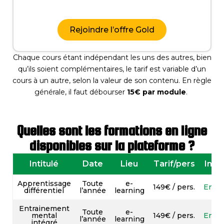
Rejoindre l’offre Gold
Chaque cours étant indépendant les uns des autres, bien
qu’ils soient complémentaires, le tarif est variable d’un
cours à un autre, selon la valeur de son contenu. En règle
générale, il faut débourser
15€ par module
.
Quelles sont les formations en ligne
disponibles sur la plateforme ?
Intitulé
Date
Lieu
Tarif/pers
Info
Apprentissage
Toute
e-
149€ / pers.
En sa
différentiel
l’année
learning
Entrainement
Toute
e-
mental
149€ / pers.
En sa
l’année
learning
intégré