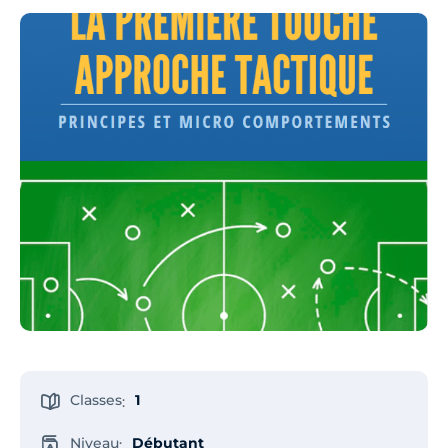
Classes
1
:
Niveau
Débutant
: