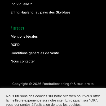
individuelle ?
Erling Haaland, au pays des Skyblues
A propos
Mentions légales
RGPD
Conditions générales de vente
Nous contacter
Copyright © 2026 Footballcoaching.fr & tous droits
réservés à Football Coaching
Nous utilisons des cookies sur notre site web pour vous offrir
la meilleure expérience sur notre site . En cliquant sur "OK",
Site optimisé par WebLevel
vous consentez à l'utilisation de tous les cookies.