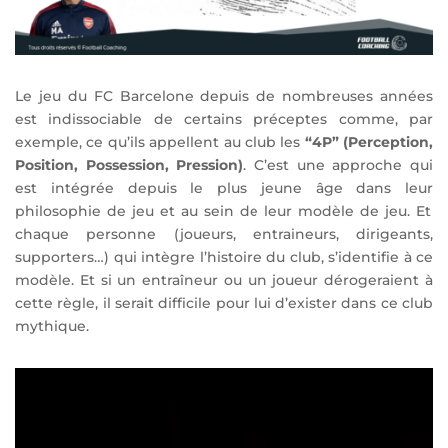
Le jeu du
FC
Barcelone
depuis de nombreuses années
est indissociable de c
ertains
préceptes
comme
,
par
exemple, ce qu’ils
appellent au club
les
“4P” (
P
erception,
P
osition,
P
ossession,
P
ression)
.
C’est une approche qui
est intégré
e
depuis le plus jeune âge dans l
eur
philosophie de jeu
et au sein de leur modèle de jeu. Et
chaque personne
(joueurs, entraineurs, dirigeants,
supporters…)
qui intègre l’histoire du club,
s’identifie à ce
modèle
.
Et si un entra
îneur
ou un joueur
dérogerai
en
t
à
cette règle
, il serait difficile pour lui d’exister dans ce club
mythique.